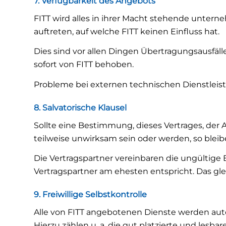
7. Verfügbarkeit des Angebots
FITT wird alles in ihrer Macht stehende unter
auftreten, auf welche FITT keinen Einfluss hat.
Dies sind vor allen Dingen Übertragungsausfäll
sofort von FITT behoben.
Probleme bei externen technischen Dienstlei
8. Salvatorische Klausel
Sollte eine Bestimmung, dieses Vertrages, d
teilweise unwirksam sein oder werden, so ble
Die Vertragspartner vereinbaren die ungültige
Vertragspartner am ehesten entspricht. Das glei
9. Freiwillige Selbstkontrolle
Alle von FITT angebotenen Dienste werden aut
Hierzu zählen u. a. die gut platzierte und lesb